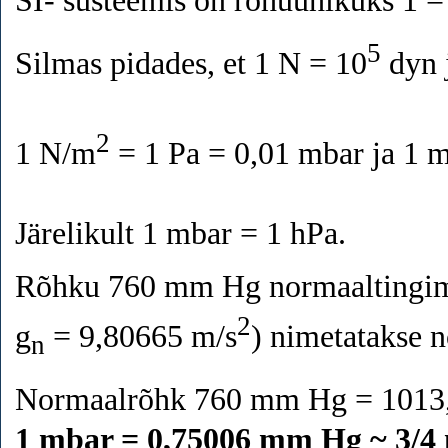
5
Silmas pidades, et 1 N = 10
dyn 
2
1 N/m
= 1 Pa = 0,01 mbar ja 1 m
Järelikult 1 mbar = 1 hPa.
Rõhku 760 mm Hg normaaltingimus
2
g
= 9,80665 m/s
) nimetatakse 
n
Normaalrõhk 760 mm Hg = 1013
1 mbar = 0,75006 mm Hg ~ 3/