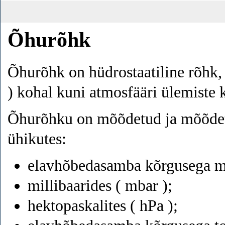
Õhurõhk
Õhurõhk on hüdrostaatiline rõhk,
) kohal kuni atmosfääri ülemiste 
Õhurõhku on mõõdetud ja mõõdet
ühikutes:
elavhõbedasamba kõrgusega m
millibaarides ( mbar );
hektopaskalites ( hPa );