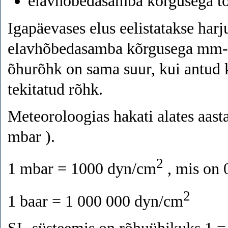
elavhõbedasamba kõrgusega tol
Igapäevases elus eelistatakse ha
elavhõbedasamba kõrgusega mm-tes
õhurõhk on sama suur, kui antud
tekitatud rõhk.
Meteoroloogias hakati alates aast
mbar ).
2
1 mbar = 1000 dyn/cm
, mis on 0
2
1 baar = 1 000 000 dyn/cm
SI- süsteemis on rõhuühikuks 1 = 