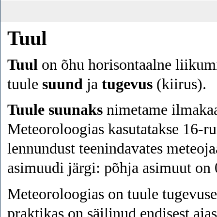
Tuul
Tuul
on õhu horisontaalne liikum
tuule
suund
ja
tugevus
(kiirus).
Tuule suunaks
nimetame ilmakaar
Meteoroloogias kasutatakse 16-ru
lennundust teenindavates meteoj
asimuudi järgi: põhja asimuut on 0
Meteoroloogias on tuule tugevus
praktikas on säilinud endisest aja