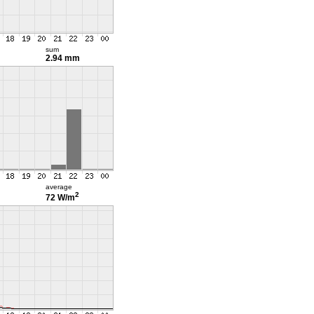
sum
2.94 mm
average
2
72 W/m