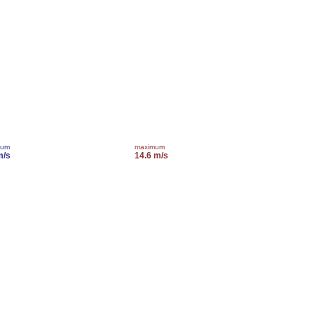
mum
maximum
m/s
14.6 m/s