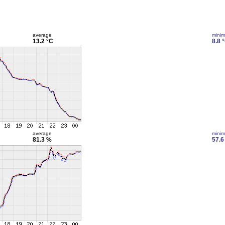
average
mini
13.2 °C
8.8 
average
mini
81.3 %
57.6