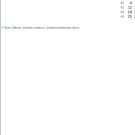
4
40
11
41
18
42
25
43
©
Tartu Ülikool
,
füüsika instituut
,
keskkonnafüüsika labor