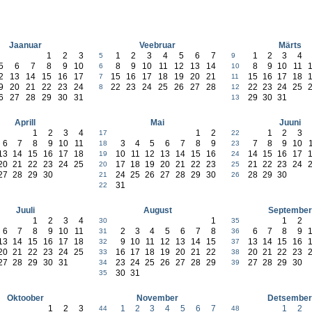
Jaanuar
Veebruar
Märts
1
2
3
1
2
3
4
5
6
7
1
2
3
4
5
9
5
6
7
8
9
10
8
9
10
11
12
13
14
8
9
10
11
6
10
2
13
14
15
16
17
15
16
17
18
19
20
21
15
16
17
18
7
11
9
20
21
22
23
24
22
23
24
25
26
27
28
22
23
24
25
8
12
6
27
28
29
30
31
29
30
31
13
Aprill
Mai
Juuni
1
2
3
4
1
2
1
2
3
17
22
6
7
8
9
10
11
3
4
5
6
7
8
9
7
8
9
10
18
23
13
14
15
16
17
18
10
11
12
13
14
15
16
14
15
16
17
19
24
20
21
22
23
24
25
17
18
19
20
21
22
23
21
22
23
24
20
25
27
28
29
30
24
25
26
27
28
29
30
28
29
30
21
26
31
22
Juuli
August
September
1
2
3
4
1
1
2
30
35
6
7
8
9
10
11
2
3
4
5
6
7
8
6
7
8
9
31
36
13
14
15
16
17
18
9
10
11
12
13
14
15
13
14
15
16
32
37
20
21
22
23
24
25
16
17
18
19
20
21
22
20
21
22
23
33
38
27
28
29
30
31
23
24
25
26
27
28
29
27
28
29
30
34
39
30
31
35
Oktoober
November
Detsembe
1
2
3
1
2
3
4
5
6
7
1
2
44
48