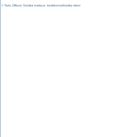
©
Tartu Ülikool
,
füüsika instituut
,
keskkonnafüüsika labor