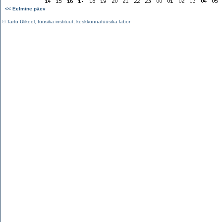
<< Eelmine päev
©
Tartu Ülikool
,
füüsika instituut
,
keskkonnafüüsika labor