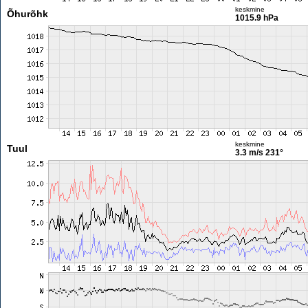
keskmine
Õhurõhk
1015.9 hPa
keskmine
Tuul
3.3 m/s
231°