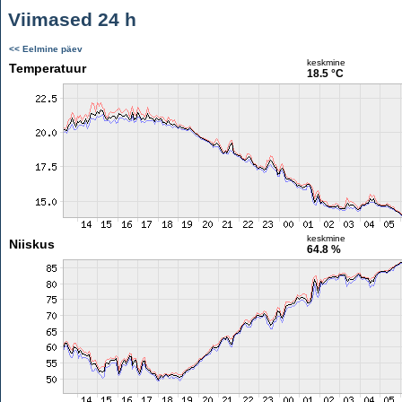
Viimased 24 h
<< Eelmine päev
keskmine
Temperatuur
18.5 °C
keskmine
Niiskus
64.8 %