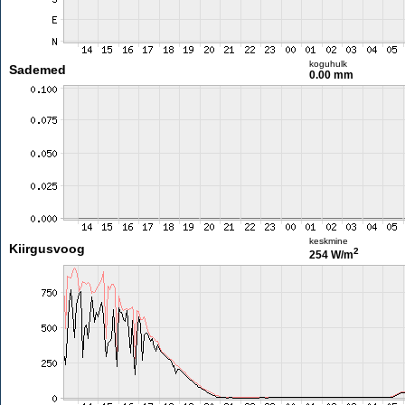
koguhulk
Sademed
0.00 mm
keskmine
Kiirgusvoog
2
254 W/m