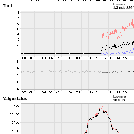
keskmine
Tuul
1.3 m/s
226°
keskmine
Valgustatus
1836 lx