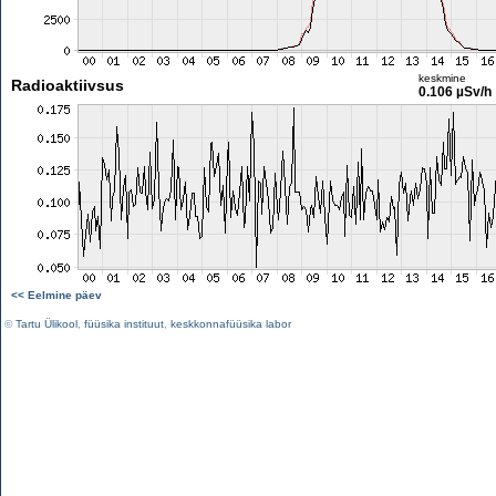
keskmine
Radioaktiivsus
0.106 µSv/h
<< Eelmine päev
©
Tartu Ülikool
,
füüsika instituut
,
keskkonnafüüsika labor