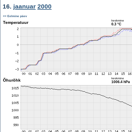
16.
jaanuar
2000
<< Eelmine päev
keskmine
Temperatuur
0.3 °C
keskmine
Õhurõhk
1006.4 hPa