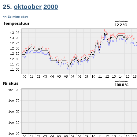
25.
oktoober
2000
<< Eelmine päev
keskmine
Temperatuur
12.2 °C
keskmine
Niiskus
100.0 %