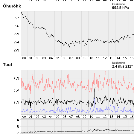
keskmine
Õhurõhk
994.5 hPa
keskmine
Tuul
2.4 m/s
211°