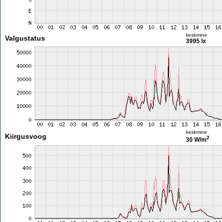
keskmine
Valgustatus
3995 lx
keskmine
Kiirgusvoog
2
30 W/m