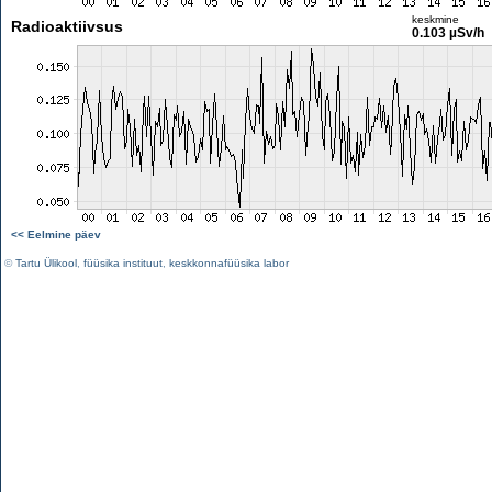
keskmine
Radioaktiivsus
0.103 µSv/h
<< Eelmine päev
©
Tartu Ülikool
,
füüsika instituut
,
keskkonnafüüsika labor