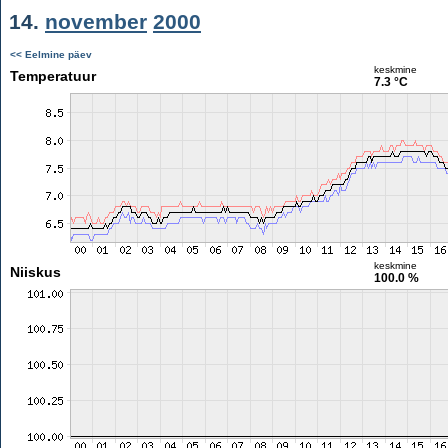
14.
november
2000
<< Eelmine päev
keskmine
Temperatuur
7.3 °C
keskmine
Niiskus
100.0 %