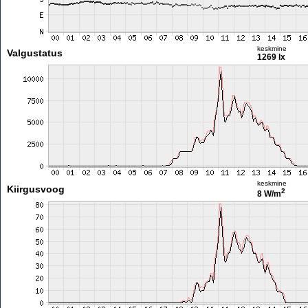
keskmine
Valgustatus
1269 lx
keskmine
Kiirgusvoog
2
8 W/m