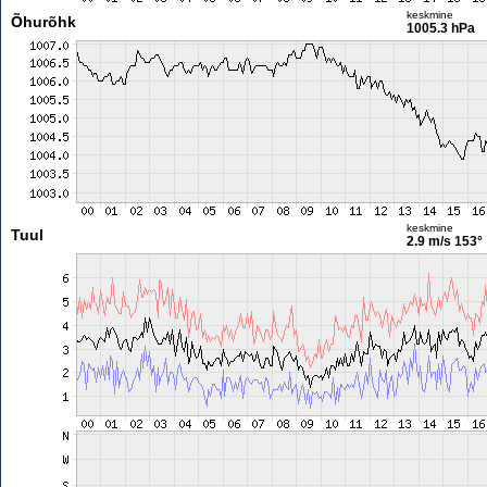
keskmine
Õhurõhk
1005.3 hPa
keskmine
Tuul
2.9 m/s
153°