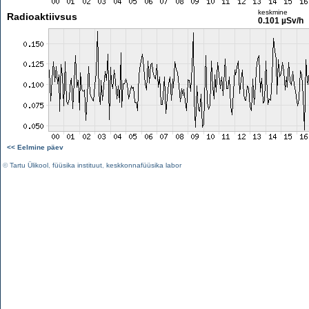
keskmine
Radioaktiivsus
0.101 µSv/h
<< Eelmine päev
©
Tartu Ülikool
,
füüsika instituut
,
keskkonnafüüsika labor