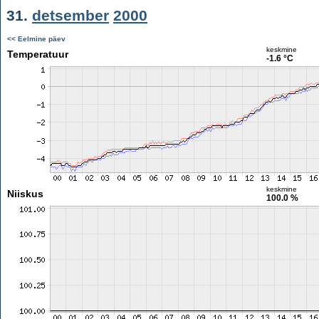
31.
detsember
2000
<< Eelmine päev
keskmine
Temperatuur
-1.6 °C
keskmine
Niiskus
100.0 %