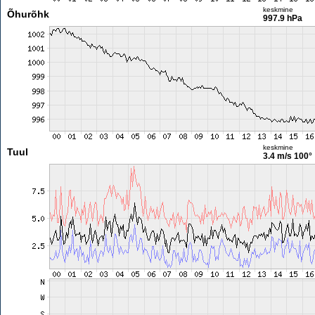
keskmine
Õhurõhk
997.9 hPa
keskmine
Tuul
3.4 m/s
100°