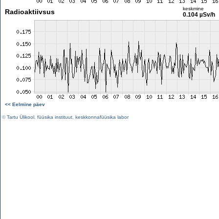
keskmine
Radioaktiivsus
0.104 µSv/h
<< Eelmine päev
©
Tartu Ülikool
,
füüsika instituut
,
keskkonnafüüsika labor