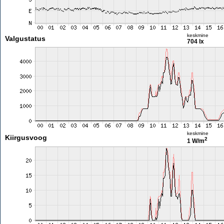
keskmine
Valgustatus
704 lx
keskmine
Kiirgusvoog
2
1 W/m