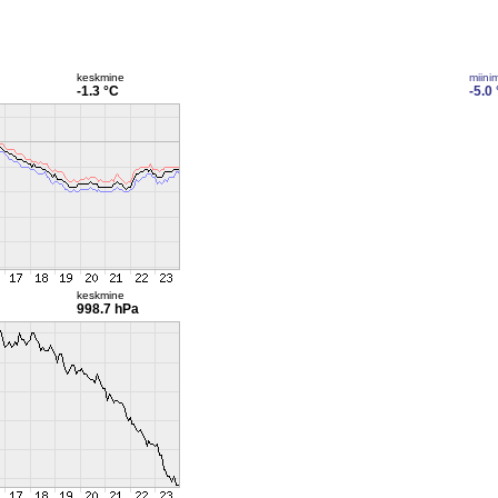
keskmine
miini
-1.3 °C
-5.0
keskmine
998.7 hPa