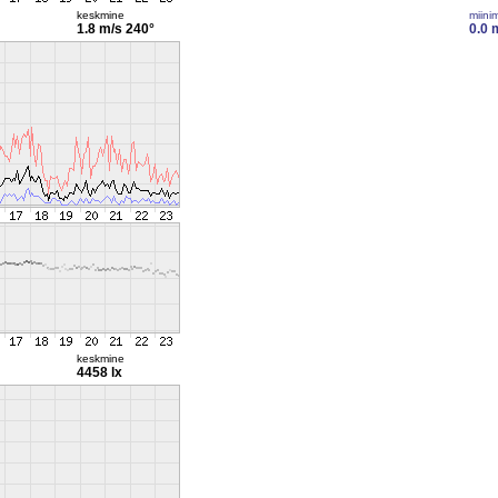
keskmine
miini
1.8 m/s
240°
0.0 
keskmine
4458 lx