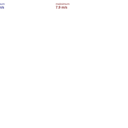
mum
maksimum
m/s
7.9 m/s