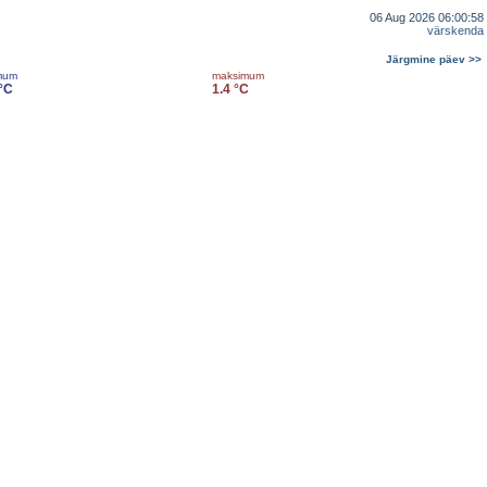
06 Aug 2026 06:00:58
värskenda
Järgmine päev >>
mum
maksimum
 °C
1.4 °C