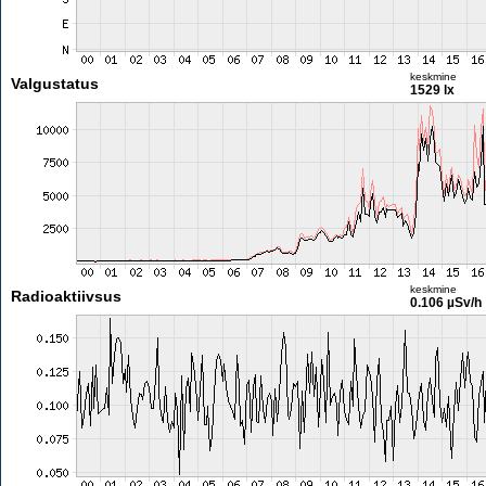
keskmine
Valgustatus
1529 lx
keskmine
Radioaktiivsus
0.106 µSv/h