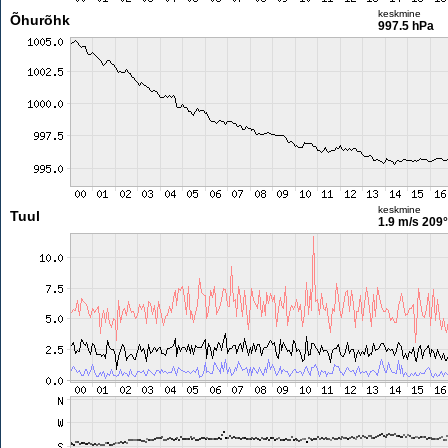
keskmine
Õhurõhk
997.5 hPa
keskmine
Tuul
1.9 m/s
209°