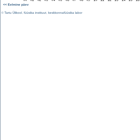
<< Eelmine päev
©
Tartu Ülikool
,
füüsika instituut
,
keskkonnafüüsika labor