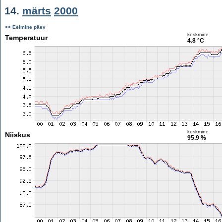
14.
märts
2000
<< Eelmine päev
keskmine
Temperatuur
4.8 °C
keskmine
Niiskus
95.9 %