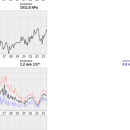
keskmine
1011.8 hPa
keskmine
miini
1.2 m/s
137°
0.0 