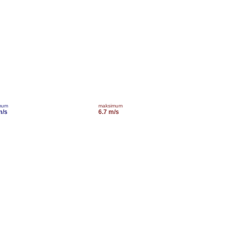
mum
maksimum
m/s
6.7 m/s