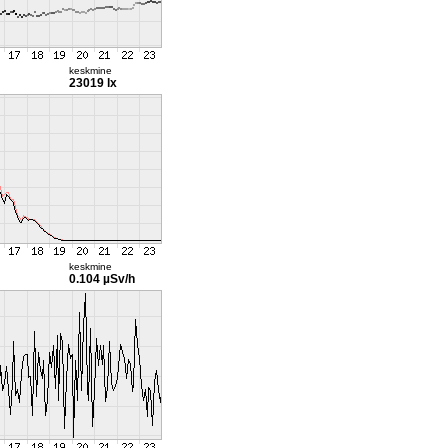
keskmine
23019 lx
keskmine
0.104 µSv/h