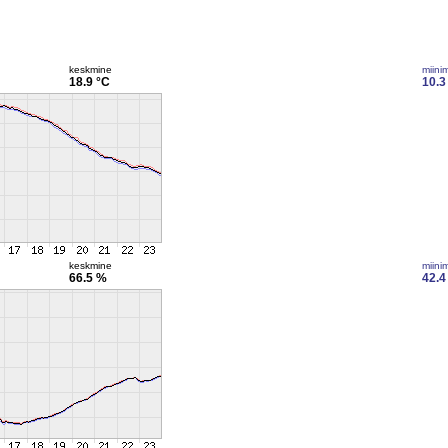
keskmine
miini
18.9 °C
10.3
keskmine
miini
66.5 %
42.4