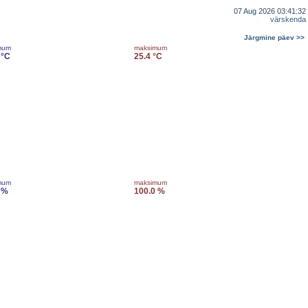
07 Aug 2026 03:41:32
värskenda
Järgmine päev >>
mum
maksimum
 °C
25.4 °C
mum
maksimum
 %
100.0 %