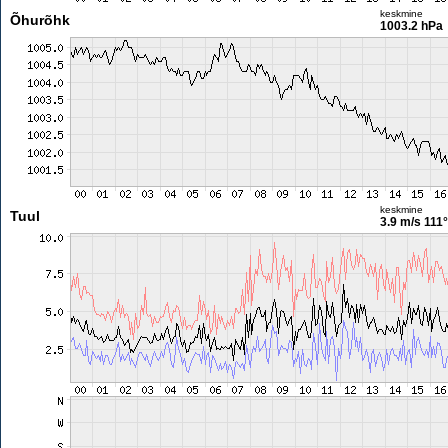
keskmine
Õhurõhk
1003.2 hPa
keskmine
Tuul
3.9 m/s
111°