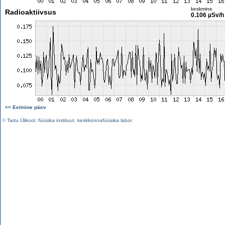
keskmine
Radioaktiivsus
0.106 µSv/h
<< Eelmine päev
©
Tartu Ülikool
,
füüsika instituut
,
keskkonnafüüsika labor