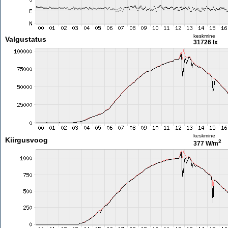
keskmine
Valgustatus
31726 lx
keskmine
Kiirgusvoog
2
377 W/m