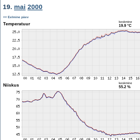
19.
mai
2000
<< Eelmine päev
keskmine
Temperatuur
19.9 °C
keskmine
Niiskus
55.2 %