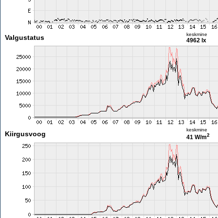
keskmine
Valgustatus
4962 lx
keskmine
Kiirgusvoog
2
41 W/m