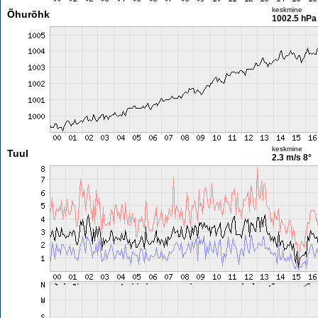
keskmine
Õhurõhk
1002.5 hPa
keskmine
Tuul
2.3 m/s
8°