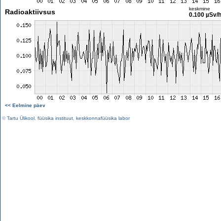
keskmine
Radioaktiivsus
0.100 µSv/
<< Eelmine päev
©
Tartu Ülikool
,
füüsika instituut
,
keskkonnafüüsika labor