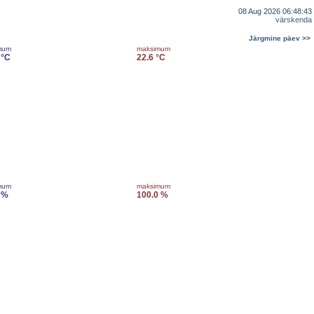
08 Aug 2026 06:48:43
värskenda
Järgmine päev >>
mum
maksimum
 °C
22.6 °C
mum
maksimum
 %
100.0 %