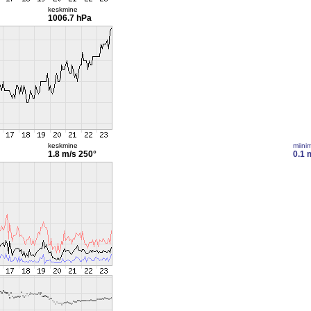
keskmine
1006.7 hPa
keskmine
miini
1.8 m/s
250°
0.1 