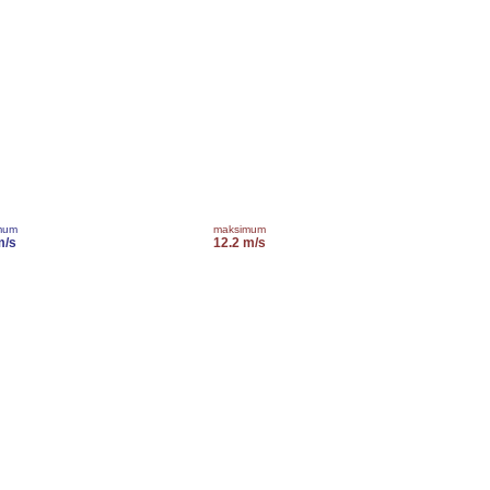
mum
maksimum
m/s
12.2 m/s