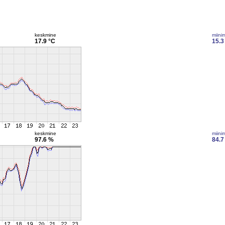
keskmine
miini
17.9 °C
15.3
keskmine
miini
97.6 %
84.7