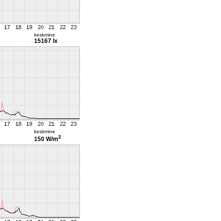
keskmine
15167 lx
keskmine
2
150 W/m