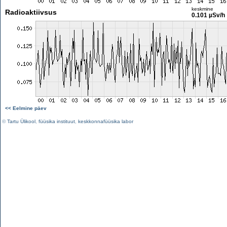
keskmine
Radioaktiivsus
0.101 µSv/h
<< Eelmine päev
©
Tartu Ülikool
,
füüsika instituut
,
keskkonnafüüsika labor