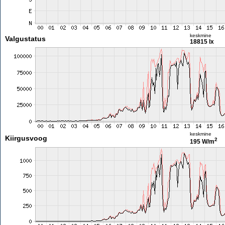
keskmine
Valgustatus
18815 lx
keskmine
Kiirgusvoog
2
195 W/m