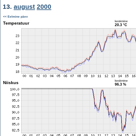
13.
august
2000
<< Eelmine päev
keskmine
Temperatuur
20.3 °C
keskmine
Niiskus
96.3 %