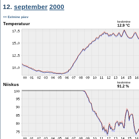
12.
september
2000
<< Eelmine päev
keskmine
Temperatuur
12.9 °C
keskmine
Niiskus
91.2 %