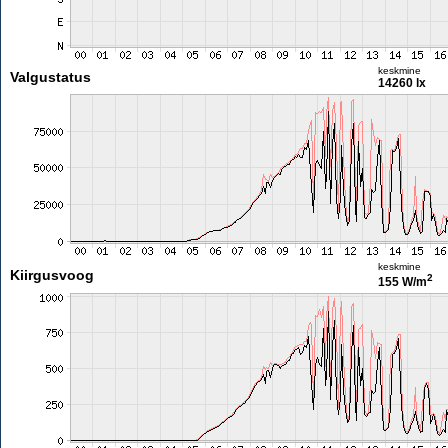
keskmine
Valgustatus
14260 lx
keskmine
Kiirgusvoog
2
155 W/m