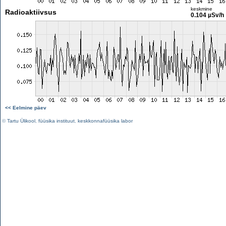
keskmine
Radioaktiivsus
0.104 µSv/h
<< Eelmine päev
©
Tartu Ülikool
,
füüsika instituut
,
keskkonnafüüsika labor