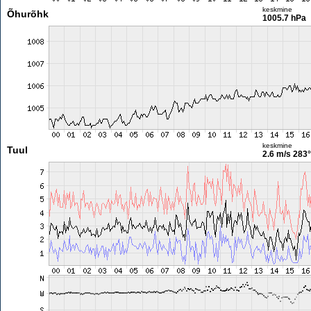
keskmine
Õhurõhk
1005.7 hPa
keskmine
Tuul
2.6 m/s
283°