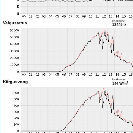
keskmine
Valgustatus
12445 lx
keskmine
Kiirgusvoog
2
146 W/m