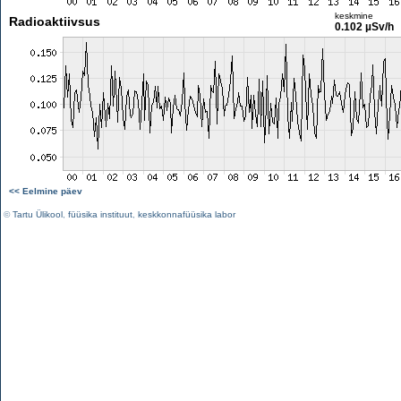
keskmine
Radioaktiivsus
0.102 µSv/h
<< Eelmine päev
©
Tartu Ülikool
,
füüsika instituut
,
keskkonnafüüsika labor