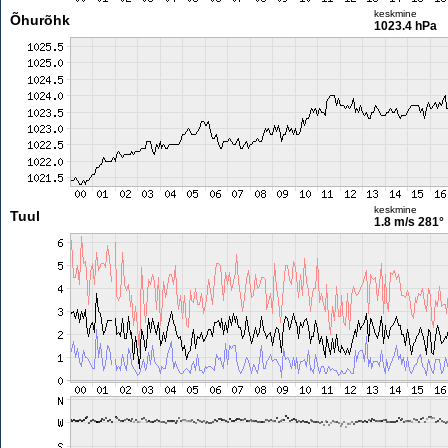
keskmine
Õhurõhk
1023.4 hPa
keskmine
Tuul
1.8 m/s
281°