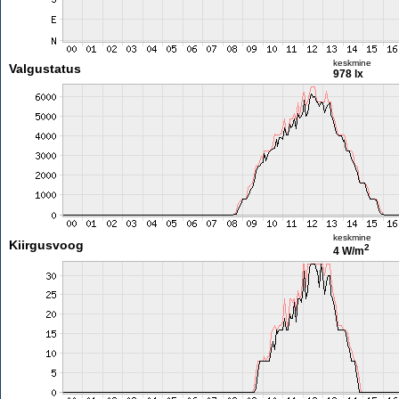
keskmine
Valgustatus
978 lx
keskmine
Kiirgusvoog
2
4 W/m