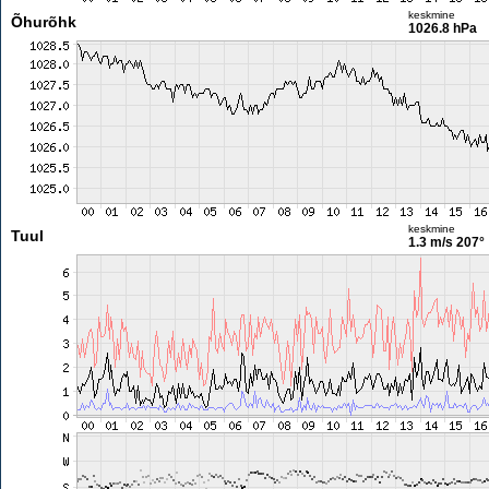
keskmine
Õhurõhk
1026.8 hPa
keskmine
Tuul
1.3 m/s
207°