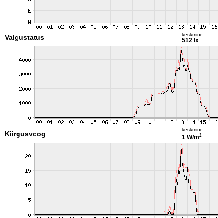
keskmine
Valgustatus
512 lx
keskmine
Kiirgusvoog
2
1 W/m