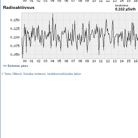
keskmine
Radioaktiivsus
0.102 µSv/h
<< Eelmine päev
©
Tartu Ülikool
,
füüsika instituut
,
keskkonnafüüsika labor