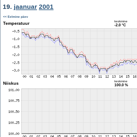
19.
jaanuar
2001
<< Eelmine päev
keskmine
Temperatuur
-2.0 °C
keskmine
Niiskus
100.0 %