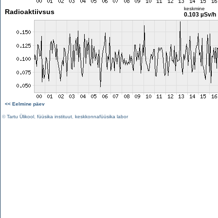
keskmine
Radioaktiivsus
0.103 µSv/h
<< Eelmine päev
©
Tartu Ülikool
,
füüsika instituut
,
keskkonnafüüsika labor