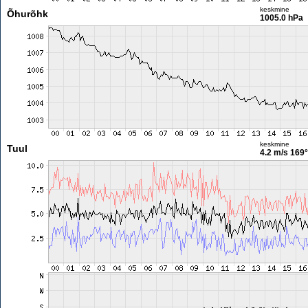
keskmine
Õhurõhk
1005.0 hPa
keskmine
Tuul
4.2 m/s
169°