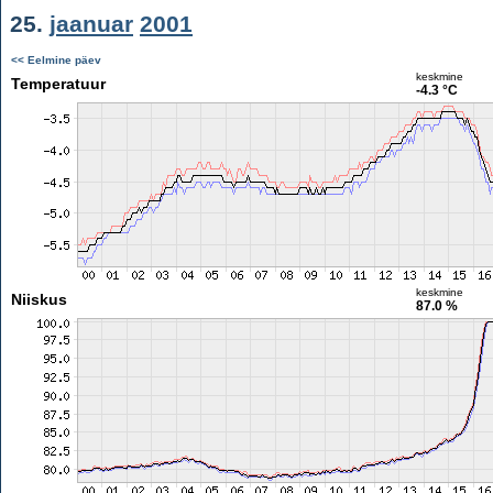
25.
jaanuar
2001
<< Eelmine päev
keskmine
Temperatuur
-4.3 °C
keskmine
Niiskus
87.0 %