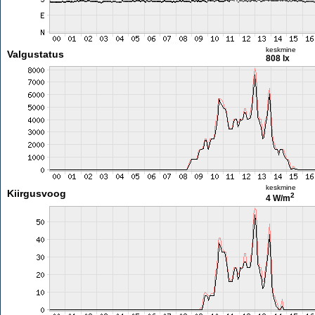
keskmine
Valgustatus
808 lx
keskmine
Kiirgusvoog
2
4 W/m