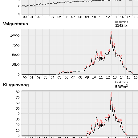
keskmine
Valgustatus
1142 lx
keskmine
Kiirgusvoog
2
5 W/m