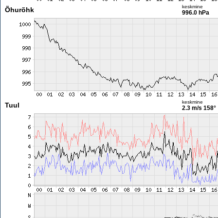
keskmine
Õhurõhk
996.0 hPa
keskmine
Tuul
2.3 m/s
158°