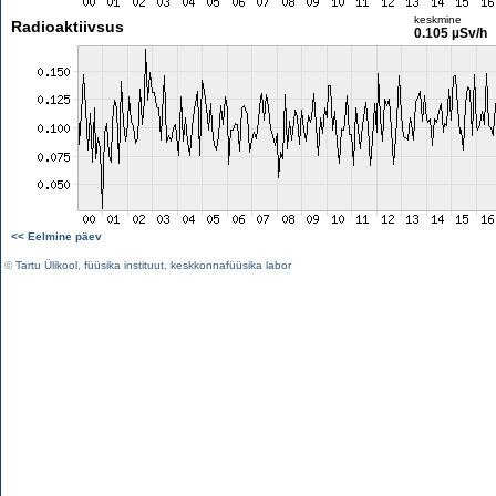
keskmine
Radioaktiivsus
0.105 µSv/h
<< Eelmine päev
©
Tartu Ülikool
,
füüsika instituut
,
keskkonnafüüsika labor