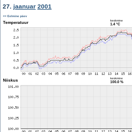
27.
jaanuar
2001
<< Eelmine päev
keskmine
Temperatuur
1.4 °C
keskmine
Niiskus
100.0 %