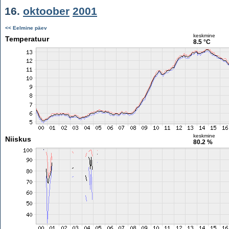
16.
oktoober
2001
<< Eelmine päev
keskmine
Temperatuur
8.5 °C
keskmine
Niiskus
80.2 %