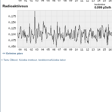
keskmine
Radioaktiivsus
0.099 µSv/h
<< Eelmine päev
©
Tartu Ülikool
,
füüsika instituut
,
keskkonnafüüsika labor