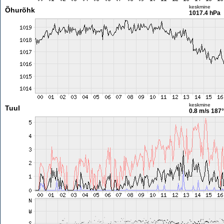
keskmine
Õhurõhk
1017.4 hPa
keskmine
Tuul
0.8 m/s
187°