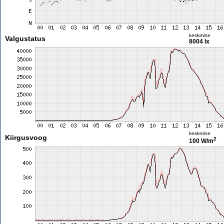
keskmine
Valgustatus
8004 lx
keskmine
Kiirgusvoog
2
100 W/m