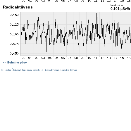
keskmine
Radioaktiivsus
0.101 µSv/h
<< Eelmine päev
©
Tartu Ülikool
,
füüsika instituut
,
keskkonnafüüsika labor