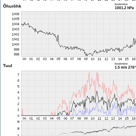
keskmine
Õhurõhk
1001.2 hPa
keskmine
Tuul
1.5 m/s
276°