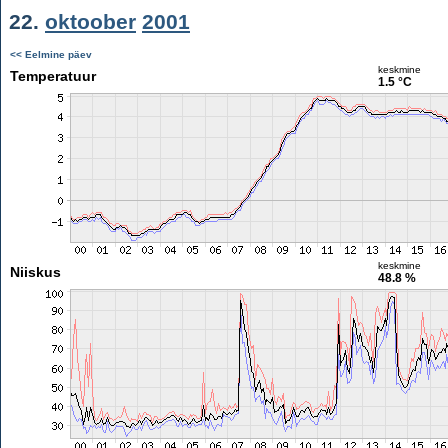
22.
oktoober
2001
<< Eelmine päev
keskmine
Temperatuur
1.5 °C
keskmine
Niiskus
48.8 %