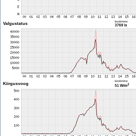
keskmine
Valgustatus
3769 lx
keskmine
Kiirgusvoog
2
51 W/m