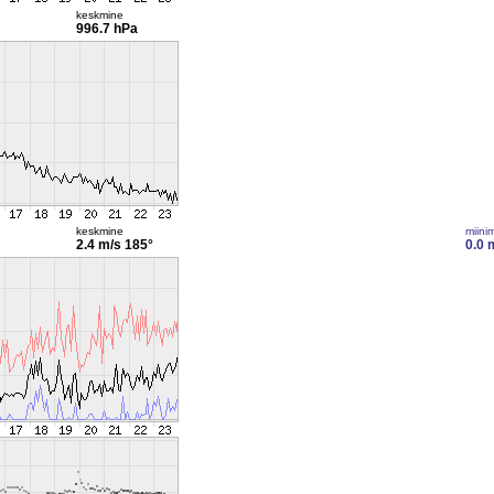
keskmine
996.7 hPa
keskmine
miini
2.4 m/s
185°
0.0 