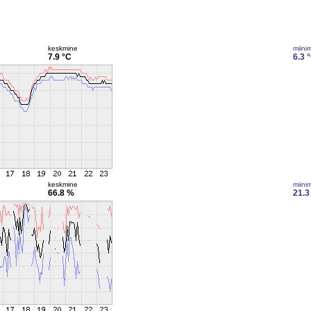
keskmine
miini
7.9 °C
6.3 
keskmine
miini
66.8 %
21.3