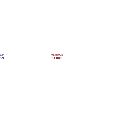
mum
maksimum
m/s
9.1 m/s