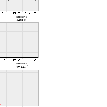
keskmine
1355 lx
keskmine
2
12 W/m