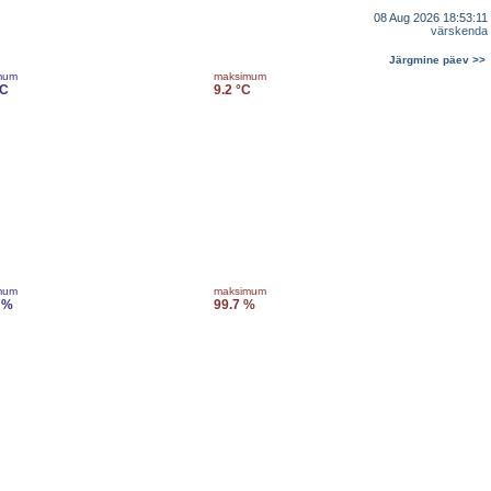
08 Aug 2026 18:53:11
värskenda
Järgmine päev >>
mum
maksimum
°C
9.2 °C
mum
maksimum
 %
99.7 %