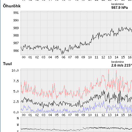
keskmine
Õhurõhk
987.9 hPa
keskmine
Tuul
2.6 m/s
215°