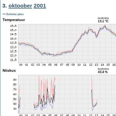
3.
oktoober
2001
<< Eelmine päev
keskmine
Temperatuur
13.1 °C
keskmine
Niiskus
43.4 %