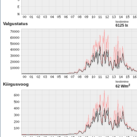
keskmine
Valgustatus
6125 lx
keskmine
Kiirgusvoog
2
62 W/m