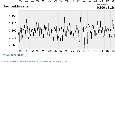
keskmine
Radioaktiivsus
0.100 µSv/h
<< Eelmine päev
©
Tartu Ülikool
,
füüsika instituut
,
keskkonnafüüsika labor