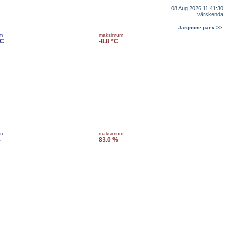
08 Aug 2026 11:41:30
värskenda
Järgmine päev >>
m
maksimum
°C
-8.8 °C
m
maksimum
%
83.0 %