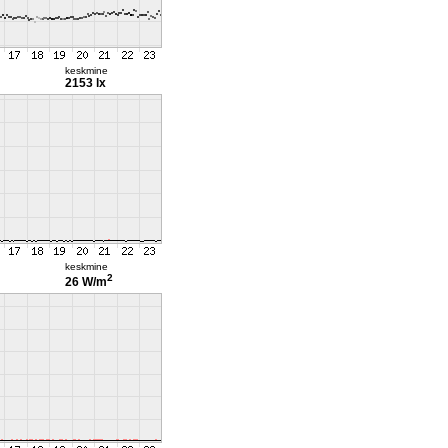
keskmine
2153 lx
keskmine
2
26 W/m