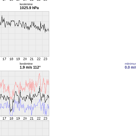
keskmine
1025.9 hPa
keskmine
miinimu
1.9 m/s
112°
0.0 m/