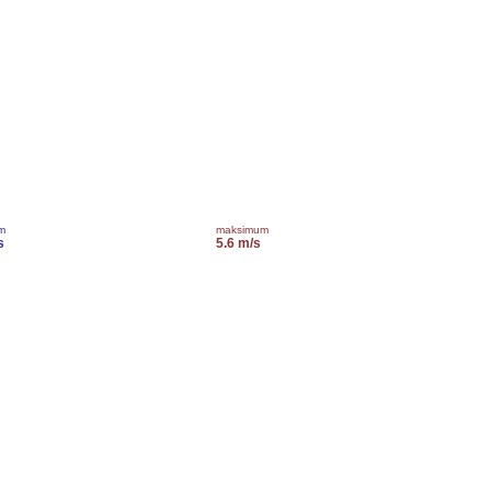
m
maksimum
s
5.6 m/s