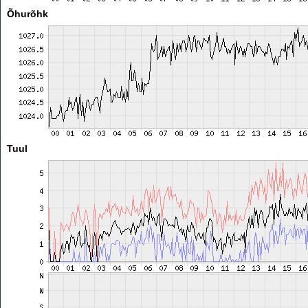
Õhurõhk
Tuul