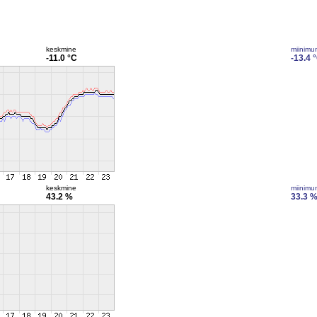
keskmine
miinimu
-11.0 °C
-13.4 
keskmine
miinimu
43.2 %
33.3 