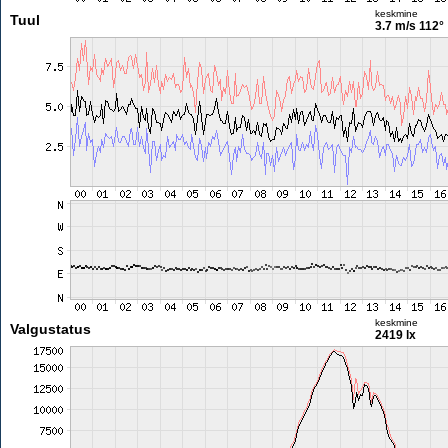
keskmine
Tuul
3.7 m/s
112°
keskmine
Valgustatus
2419 lx