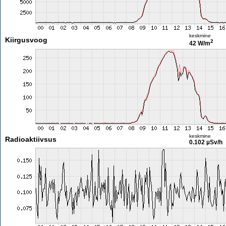
keskmine
Kiirgusvoog
2
42 W/m
keskmine
Radioaktiivsus
0.102 µSv/h