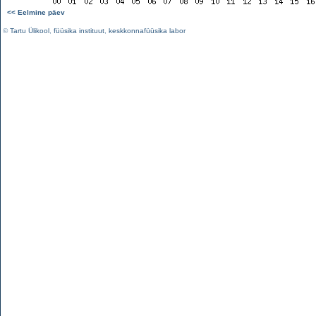
<< Eelmine päev
©
Tartu Ülikool
,
füüsika instituut
,
keskkonnafüüsika labor