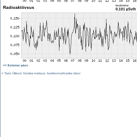
keskmine
Radioaktiivsus
0.101 µSv/h
<< Eelmine päev
©
Tartu Ülikool
,
füüsika instituut
,
keskkonnafüüsika labor