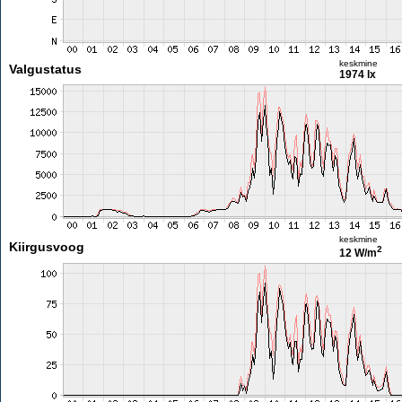
keskmine
Valgustatus
1974 lx
keskmine
Kiirgusvoog
2
12 W/m