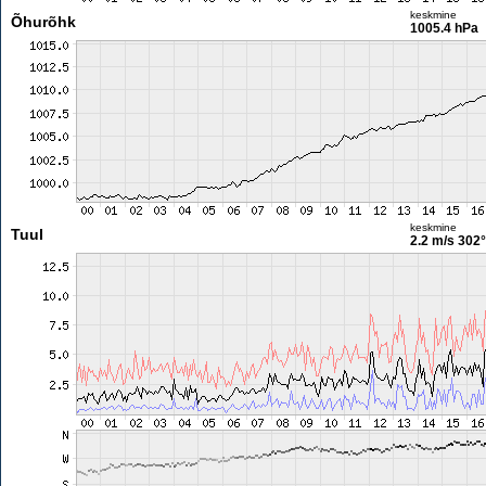
keskmine
Õhurõhk
1005.4 hPa
keskmine
Tuul
2.2 m/s
302°