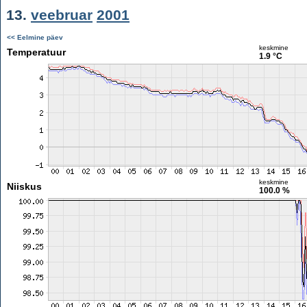
13.
veebruar
2001
<< Eelmine päev
keskmine
Temperatuur
1.9 °C
keskmine
Niiskus
100.0 %