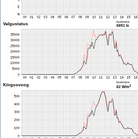
keskmine
Valgustatus
6891 lx
keskmine
Kiirgusvoog
2
82 W/m