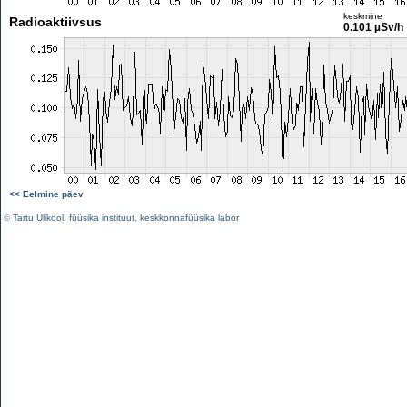
keskmine
Radioaktiivsus
0.101 µSv/h
<< Eelmine päev
©
Tartu Ülikool
,
füüsika instituut
,
keskkonnafüüsika labor