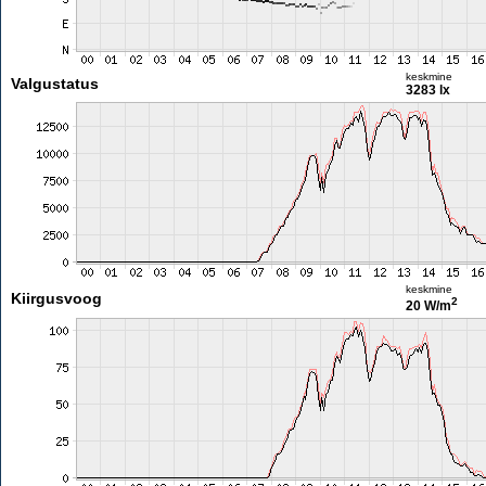
keskmine
Valgustatus
3283 lx
keskmine
Kiirgusvoog
2
20 W/m