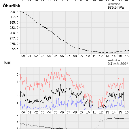
keskmine
Õhurõhk
975.5 hPa
keskmine
Tuul
0.7 m/s
209°