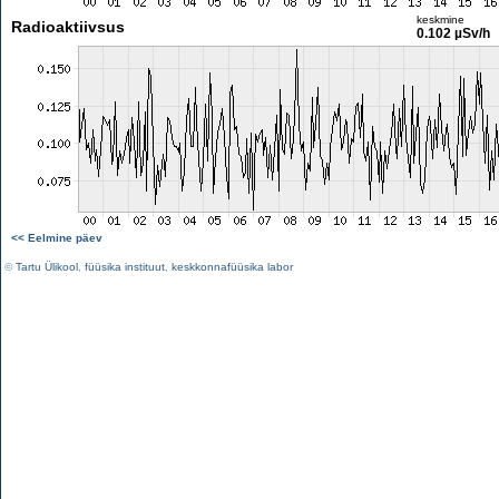
keskmine
Radioaktiivsus
0.102 µSv/h
<< Eelmine päev
©
Tartu Ülikool
,
füüsika instituut
,
keskkonnafüüsika labor