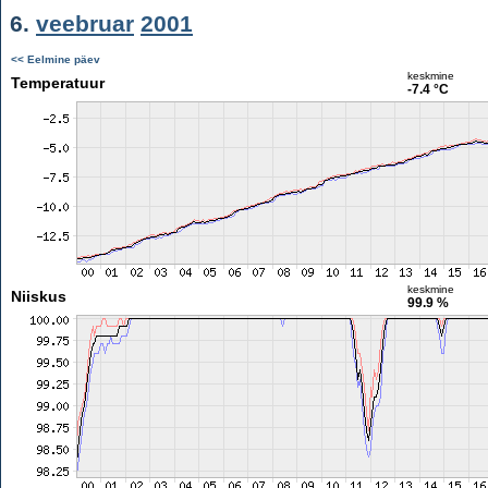
6.
veebruar
2001
<< Eelmine päev
keskmine
Temperatuur
-7.4 °C
keskmine
Niiskus
99.9 %