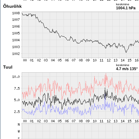
keskmine
Õhurõhk
1004.1 hPa
keskmine
Tuul
4.7 m/s
135°