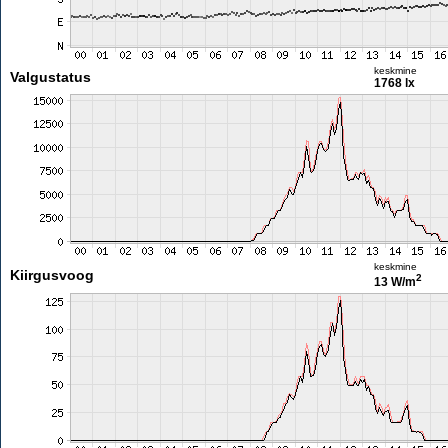
keskmine
Valgustatus
1768 lx
keskmine
Kiirgusvoog
2
13 W/m