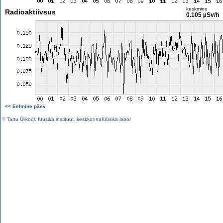
keskmine
Radioaktiivsus
0.105 µSv/h
<< Eelmine päev
©
Tartu Ülikool
,
füüsika instituut
,
keskkonnafüüsika labor