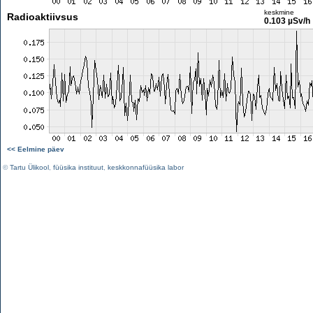
keskmine
Radioaktiivsus
0.103 µSv/h
<< Eelmine päev
©
Tartu Ülikool
,
füüsika instituut
,
keskkonnafüüsika labor