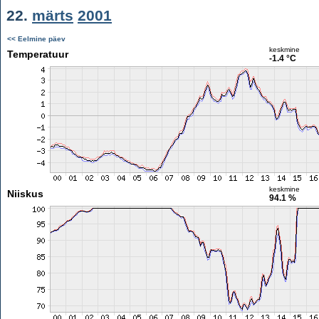
22.
märts
2001
<< Eelmine päev
keskmine
Temperatuur
-1.4 °C
keskmine
Niiskus
94.1 %