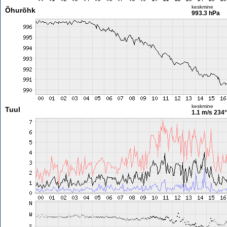
keskmine
Õhurõhk
993.3 hPa
keskmine
Tuul
1.1 m/s
234°