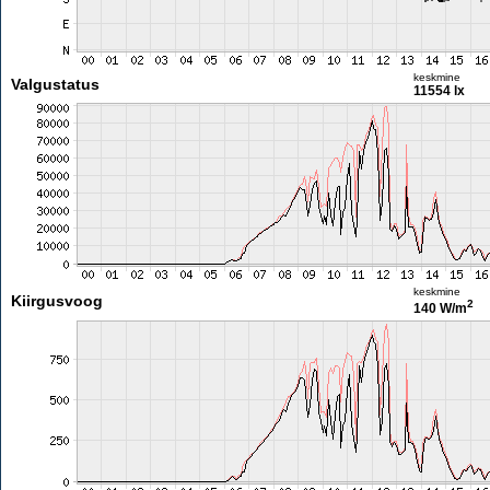
keskmine
Valgustatus
11554 lx
keskmine
Kiirgusvoog
2
140 W/m