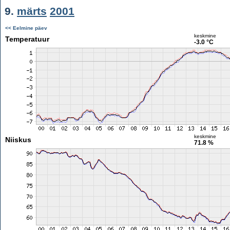
9.
märts
2001
<< Eelmine päev
keskmine
Temperatuur
-3.0 °C
keskmine
Niiskus
71.8 %