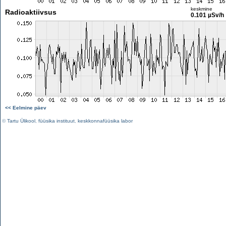
keskmine
Radioaktiivsus
0.101 µSv/h
<< Eelmine päev
©
Tartu Ülikool
,
füüsika instituut
,
keskkonnafüüsika labor