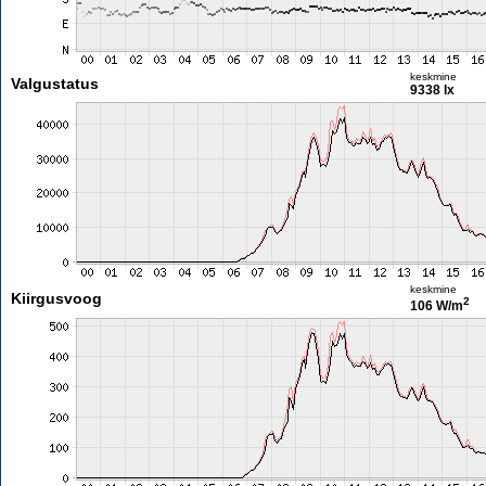
keskmine
Valgustatus
9338 lx
keskmine
Kiirgusvoog
2
106 W/m