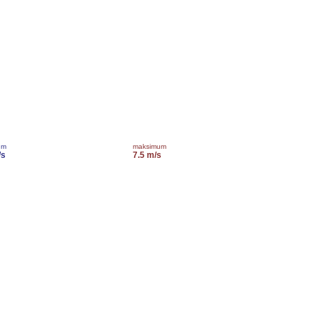
um
maksimum
/s
7.5 m/s