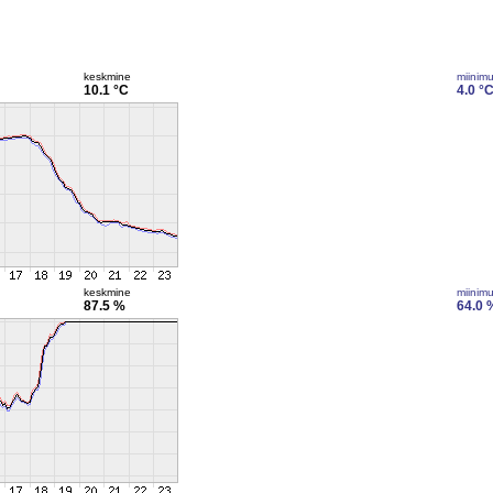
keskmine
miinim
10.1 °C
4.0 °
keskmine
miinim
87.5 %
64.0 