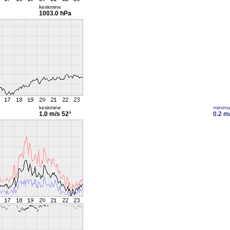
keskmine
1003.0 hPa
keskmine
miinim
1.0 m/s
52°
0.2 m