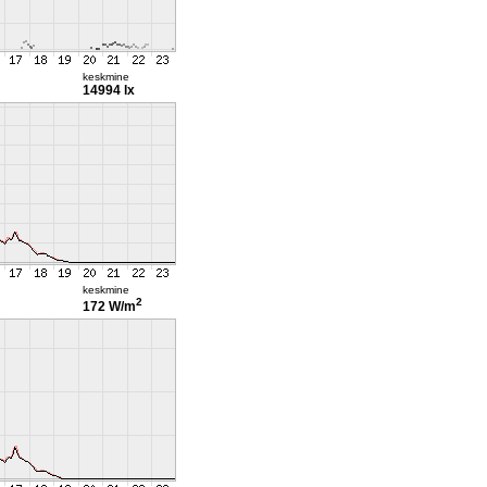
keskmine
14994 lx
keskmine
2
172 W/m