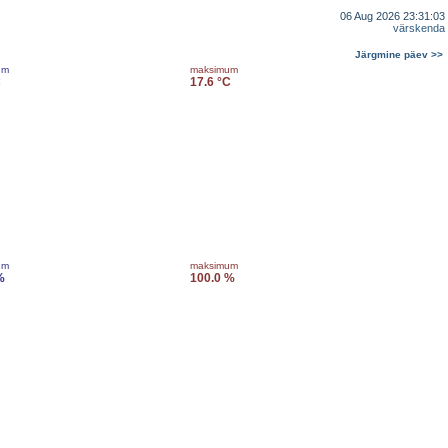
06 Aug 2026 23:31:03
värskenda
Järgmine päev >>
um
maksimum
C
17.6 °C
um
maksimum
%
100.0 %