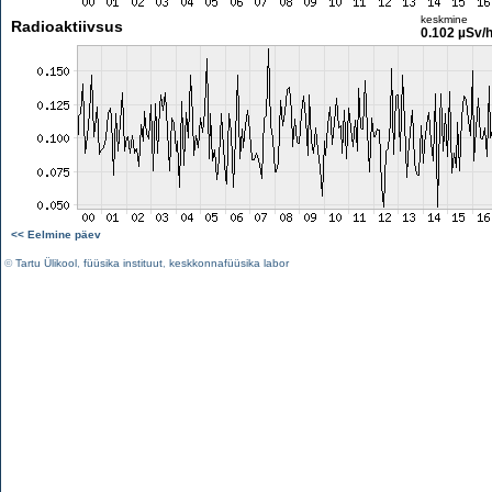
keskmine
Radioaktiivsus
0.102 µSv/
<< Eelmine päev
©
Tartu Ülikool
,
füüsika instituut
,
keskkonnafüüsika labor