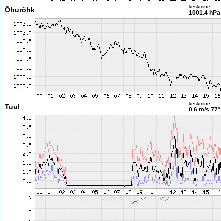
keskmine
Õhurõhk
1001.4 hPa
keskmine
Tuul
0.6 m/s
77°