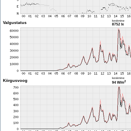
keskmine
Valgustatus
8752 lx
keskmine
Kiirgusvoog
2
94 W/m