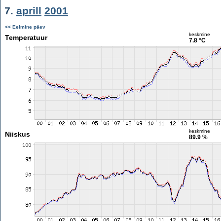
7.
aprill
2001
<< Eelmine päev
keskmine
Temperatuur
7.8 °C
keskmine
Niiskus
89.9 %