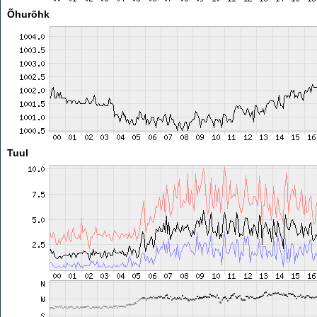
Õhurõhk
Tuul