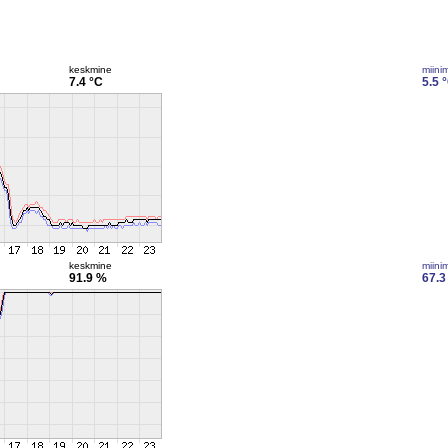
keskmine
miini
7.4 °C
5.5 
keskmine
miini
91.9 %
67.3