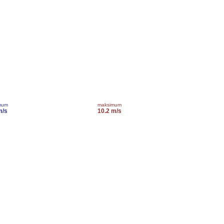
mum
maksimum
m/s
10.2 m/s