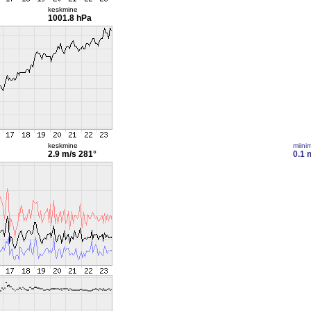
keskmine
1001.8 hPa
keskmine
miini
2.9 m/s
281°
0.1 