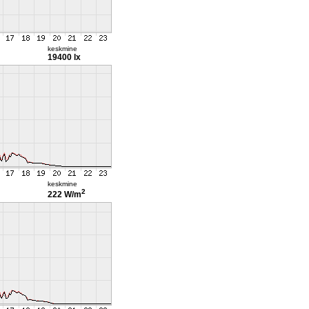
keskmine
19400 lx
keskmine
2
222 W/m