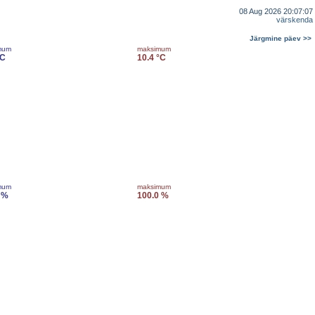
08 Aug 2026 20:07:07
värskenda
Järgmine päev >>
mum
maksimum
°C
10.4 °C
mum
maksimum
 %
100.0 %