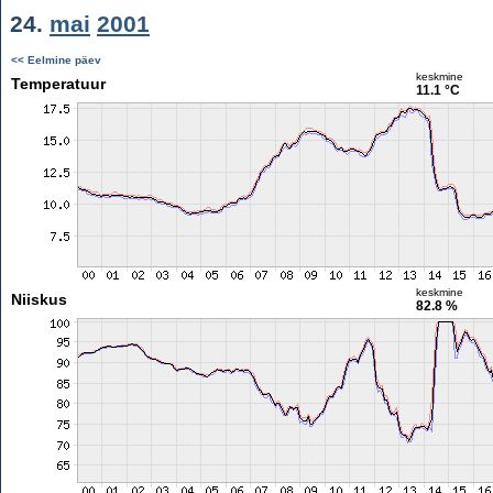
24.
mai
2001
<< Eelmine päev
keskmine
Temperatuur
11.1 °C
keskmine
Niiskus
82.8 %