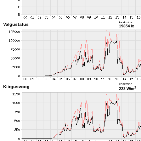
keskmine
Valgustatus
19854 lx
keskmine
Kiirgusvoog
2
223 W/m