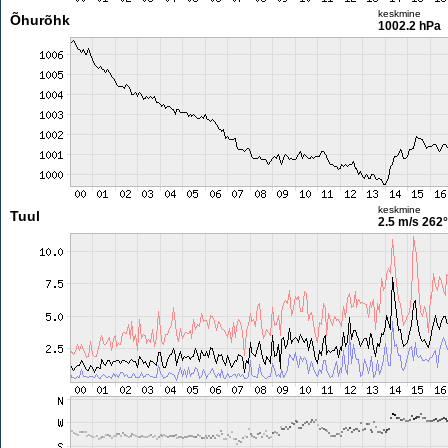
keskmine
Õhurõhk
1002.2 hPa
keskmine
Tuul
2.5 m/s
262°