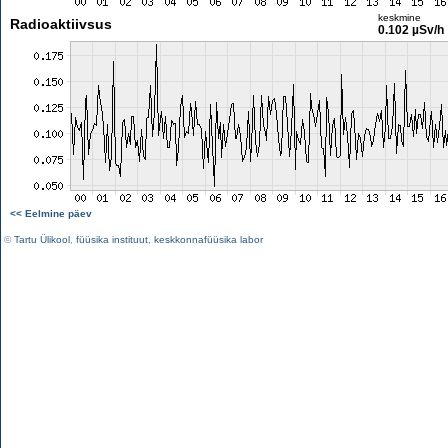
keskmine
Radioaktiivsus
0.102 µSv/h
<< Eelmine päev
©
Tartu Ülikool
,
füüsika instituut
,
keskkonnafüüsika labor