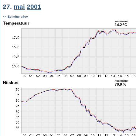
27.
mai
2001
<< Eelmine päev
keskmine
Temperatuur
14.2 °C
keskmine
Niiskus
70.9 %