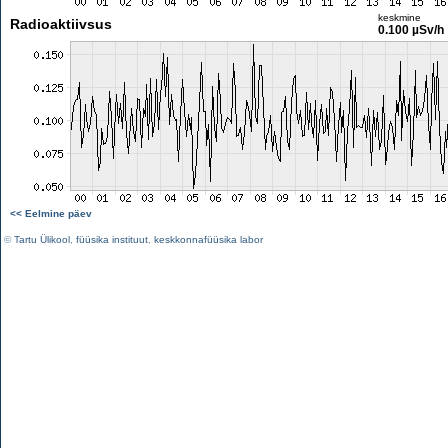
keskmine
Radioaktiivsus
0.100 µSv/h
<< Eelmine päev
©
Tartu Ülikool
,
füüsika instituut
,
keskkonnafüüsika labor