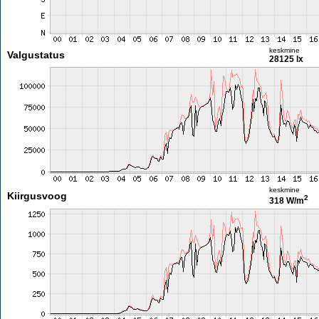
keskmine
Valgustatus
28125 lx
keskmine
Kiirgusvoog
2
318 W/m