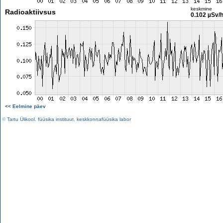
keskmine
Radioaktiivsus
0.102 µSv/
<< Eelmine päev
©
Tartu Ülikool
,
füüsika instituut
,
keskkonnafüüsika labor