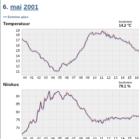
6.
mai
2001
<< Eelmine päev
keskmine
Temperatuur
14.2 °C
keskmine
Niiskus
79.1 %