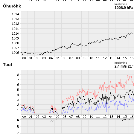
keskmine
Õhurõhk
1008.9 hPa
keskmine
Tuul
2.4 m/s
21°