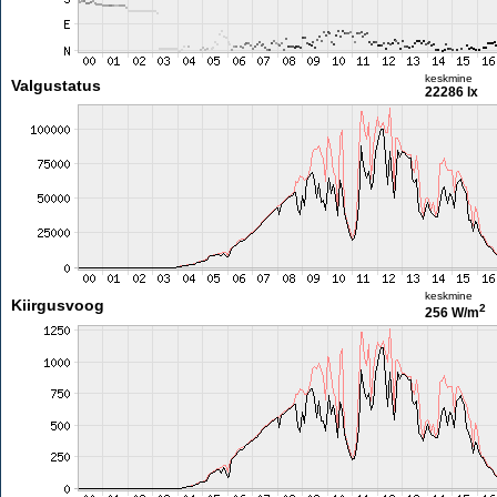
keskmine
Valgustatus
22286 lx
keskmine
Kiirgusvoog
2
256 W/m