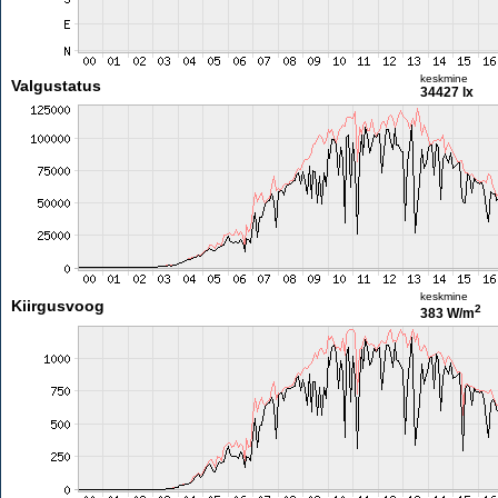
keskmine
Valgustatus
34427 lx
keskmine
Kiirgusvoog
2
383 W/m