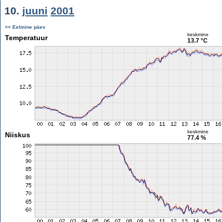
10.
juuni
2001
<< Eelmine päev
keskmine
Temperatuur
13.7 °C
keskmine
Niiskus
77.4 %