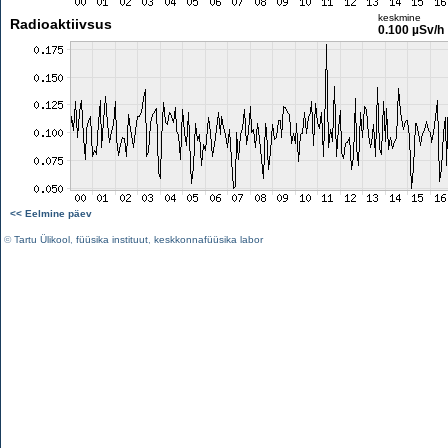
keskmine
Radioaktiivsus
0.100 µSv/h
<< Eelmine päev
©
Tartu Ülikool
,
füüsika instituut
,
keskkonnafüüsika labor