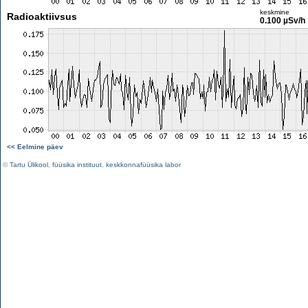
keskmine
Radioaktiivsus
0.100 µSv/h
<< Eelmine päev
©
Tartu Ülikool
,
füüsika instituut
,
keskkonnafüüsika labor