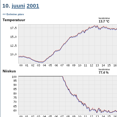
10.
juuni
2001
<< Eelmine päev
keskmine
Temperatuur
13.7 °C
keskmine
Niiskus
77.4 %