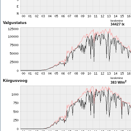
keskmine
Valgustatus
34427 lx
keskmine
Kiirgusvoog
2
383 W/m