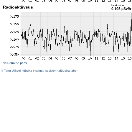
keskmine
Radioaktiivsus
0.105 µSv/h
<< Eelmine päev
©
Tartu Ülikool
,
füüsika instituut
,
keskkonnafüüsika labor