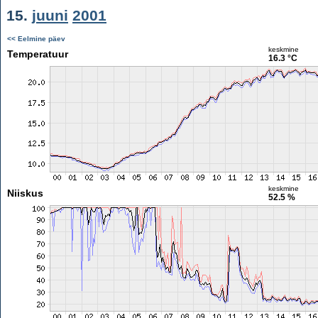
15.
juuni
2001
<< Eelmine päev
keskmine
Temperatuur
16.3 °C
keskmine
Niiskus
52.5 %