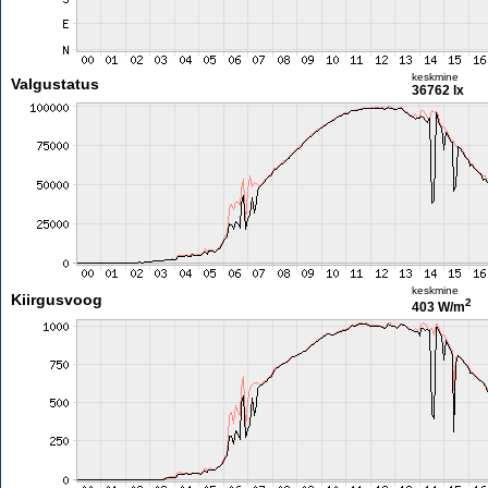
keskmine
Valgustatus
36762 lx
keskmine
Kiirgusvoog
2
403 W/m