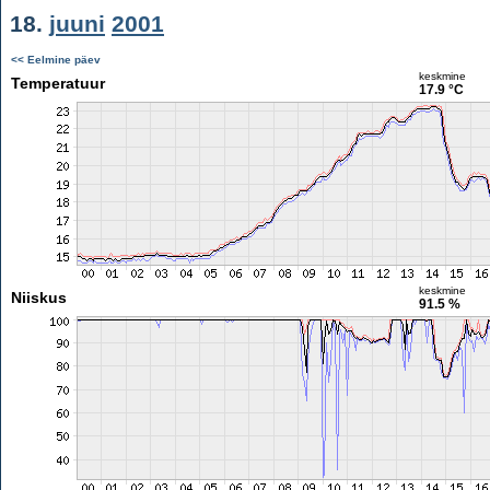
18.
juuni
2001
<< Eelmine päev
keskmine
Temperatuur
17.9 °C
keskmine
Niiskus
91.5 %