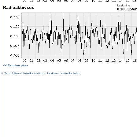
keskmine
Radioaktiivsus
0.100 µSv/
<< Eelmine päev
©
Tartu Ülikool
,
füüsika instituut
,
keskkonnafüüsika labor