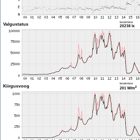
keskmine
Valgustatus
20238 lx
keskmine
Kiirgusvoog
2
201 W/m