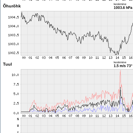
keskmine
Õhurõhk
1003.6 hPa
keskmine
Tuul
1.5 m/s
73°