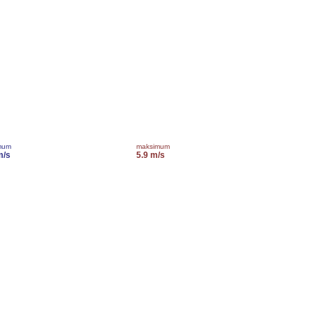
mum
maksimum
m/s
5.9 m/s