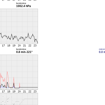
keskmine
1002.4 hPa
keskmine
miini
0.8 m/s
221°
0.0 