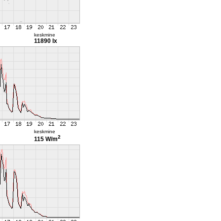
keskmine
11890 lx
keskmine
2
115 W/m