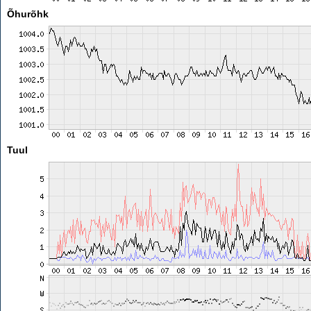
Õhurõhk
Tuul