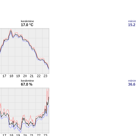
keskmine
miini
17.0 °C
15.2
keskmine
miini
67.0 %
36.6