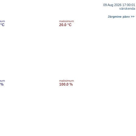
09 Aug 2026 17:00:01
värskenda
Järgmine päev >>
mum
maksimum
 °C
20.0 °C
mum
maksimum
 %
100.0 %