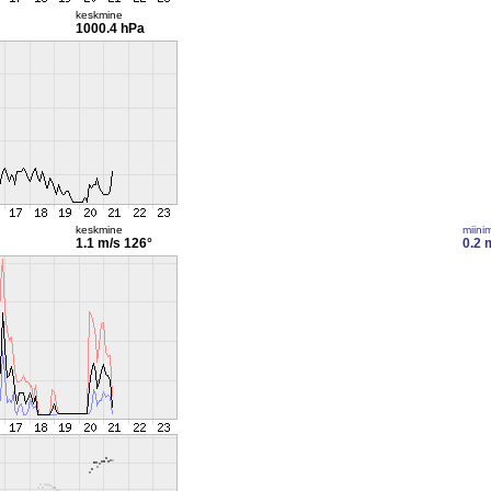
keskmine
1000.4 hPa
keskmine
miini
1.1 m/s
126°
0.2 