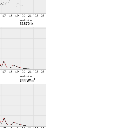
keskmine
31870 lx
keskmine
2
344 W/m