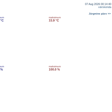
07 Aug 2026 00:14:40
värskenda
Järgmine päev >>
mum
maksimum
 °C
33.9 °C
mum
maksimum
 %
100.0 %