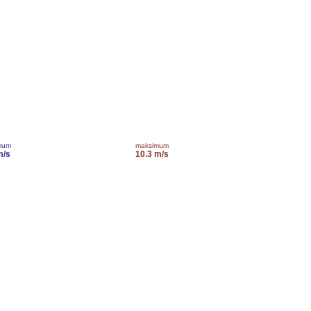
mum
maksimum
m/s
10.3 m/s