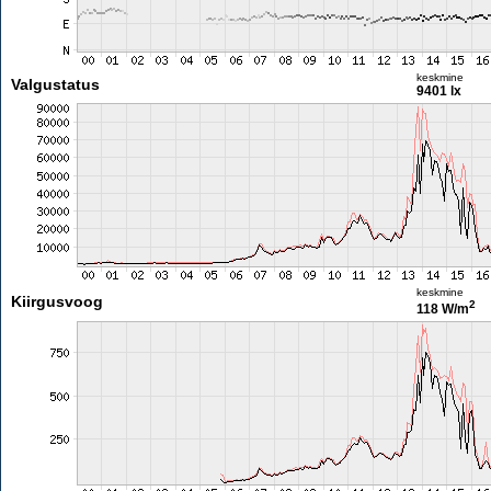
keskmine
Valgustatus
9401 lx
keskmine
Kiirgusvoog
2
118 W/m