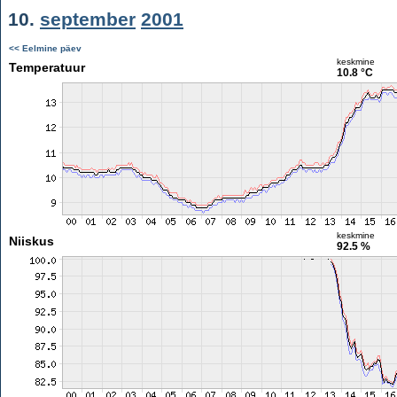
10.
september
2001
<< Eelmine päev
keskmine
Temperatuur
10.8 °C
keskmine
Niiskus
92.5 %