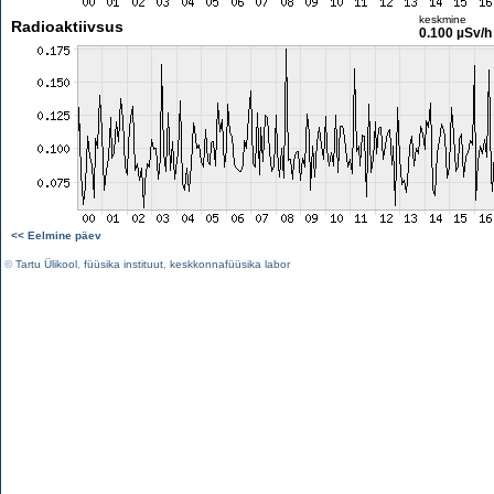
keskmine
Radioaktiivsus
0.100 µSv/h
<< Eelmine päev
©
Tartu Ülikool
,
füüsika instituut
,
keskkonnafüüsika labor