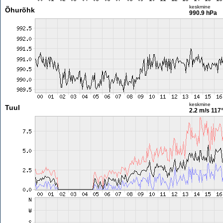
keskmine
Õhurõhk
990.9 hPa
keskmine
Tuul
2.2 m/s
117