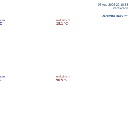
07 Aug 2026 22:10:53
värskenda
Järgmine päev >>
mum
maksimum
°C
18.1 °C
mum
maksimum
%
96.5 %