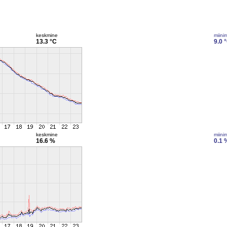
keskmine
miini
13.3 °C
9.0 
keskmine
miini
16.6 %
0.1 