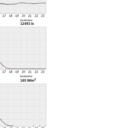
keskmine
12493 lx
keskmine
2
165 W/m