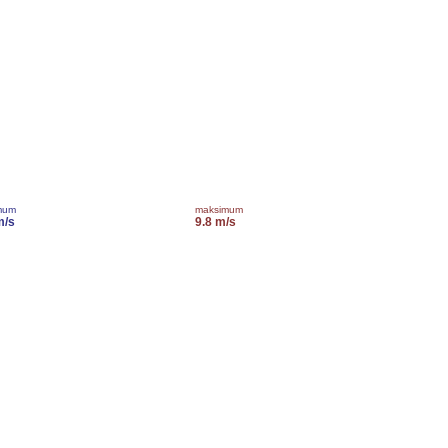
mum
maksimum
m/s
9.8 m/s