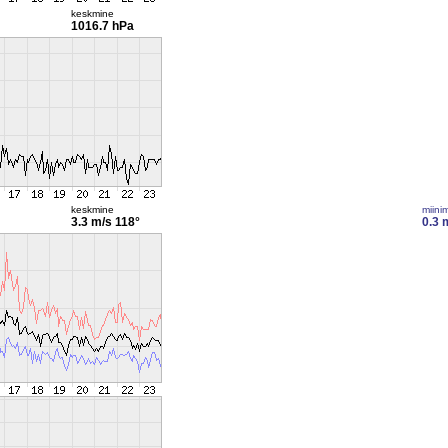
keskmine
1016.7 hPa
keskmine
miini
3.3 m/s
118°
0.3 