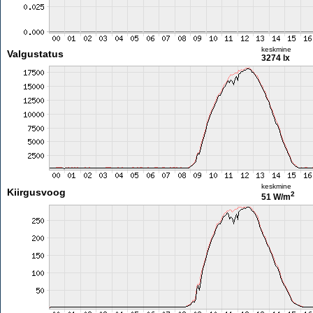
keskmine
Valgustatus
3274 lx
keskmine
Kiirgusvoog
2
51 W/m