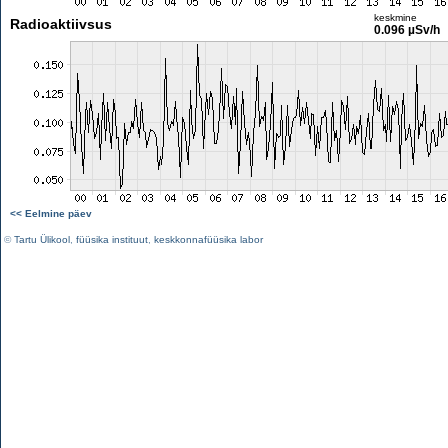
keskmine
Radioaktiivsus
0.096 µSv/h
<< Eelmine päev
©
Tartu Ülikool
,
füüsika instituut
,
keskkonnafüüsika labor