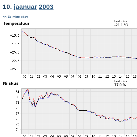
10.
jaanuar
2003
<< Eelmine päev
keskmine
Temperatuur
-21.1 °C
keskmine
Niiskus
77.0 %