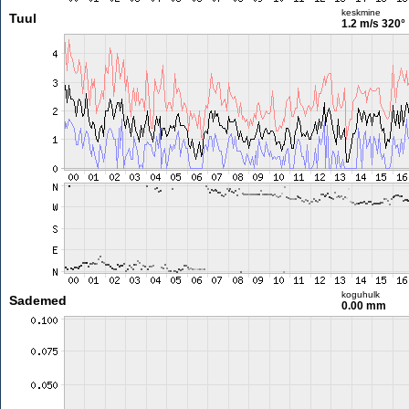
keskmine
Tuul
1.2 m/s
320°
koguhulk
Sademed
0.00 mm